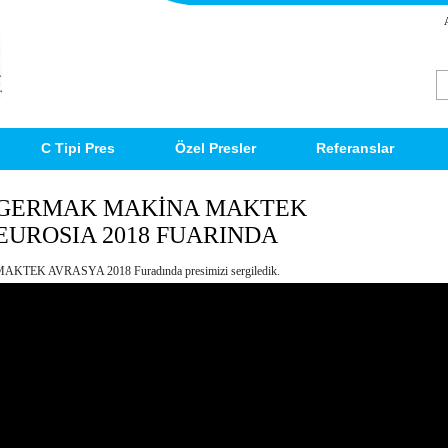
C Tipi Pres
Özel Presler
Referanslar
GERMAK MAKİNA MAKTEK
EUROSIA 2018 FUARINDA
AKTEK AVRASYA 2018 Furadında presimizi sergiledik.